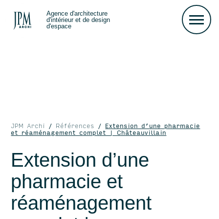
Agence d'architecture
d'intérieur et de design
d'espace
Accueil
Aménagement de bureaux
JPM Archi
/
Références
/
Extension d’une pharmacie
Agencement de showroom
et réaménagement complet | Châteauvillain
Agencement de pharmacie
Extension d’une
Aménagement de magasin
pharmacie et
réaménagement
Références