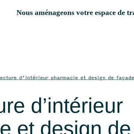
Nous aménageons votre espace de tra
Accueil
nagement de bur
tecture d’intérieur pharmacie et design de façad
ncement de show
ure d’intérieur
ncement de pharm
 et design de 