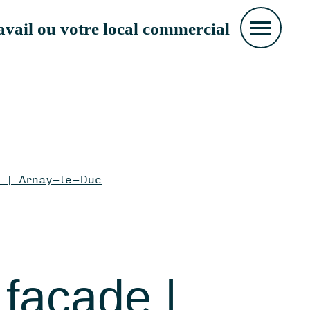
vail ou votre local commercial
eaux
e | Arnay-le-Duc
room
acie
façade |