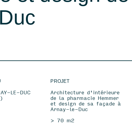
nagement de mag
-Duc
Références
Contact
Instagram
LinkedIn
Pintere
U
PROJET
NAY-LE-DUC
Architecture d'intérieure
)
de la pharmacie Hemmer
et design de sa façade à
Arnay-le-Duc
> 70 m2