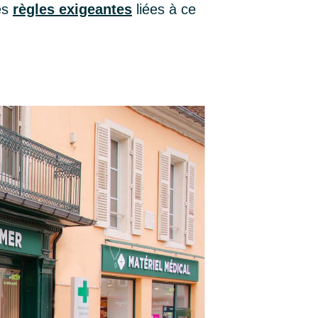
es
règles exigeantes
liées à ce