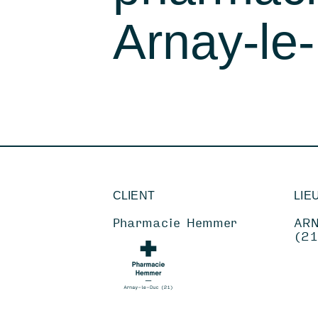
Amé
Arnay-le
CLIENT
LIE
Pharmacie Hemmer
AR
(21